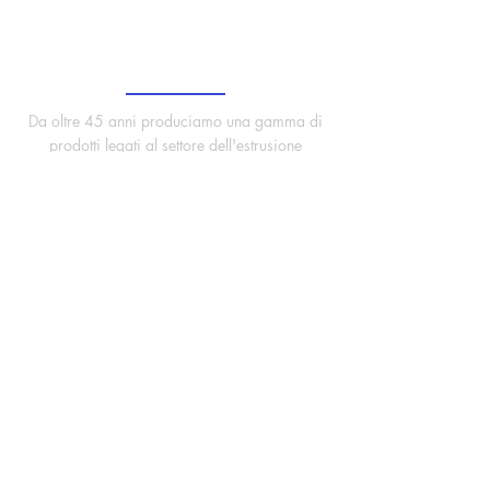
Chi siamo
Da oltre 45 anni produciamo una gamma di
prodotti legati al settore dell'estrusione
dell'alluminio dove i tessuti resistenti al calore
sono essenziali.
Menu del
sito
Casa
Informazioni sui
prodotti
Nastri trasportatori
Rulli trasportatori
Strisce/tamponi trasportatori
Manicotti e strisce distanziatori
Prodotti liquidi/spray
Ingegneria e Abbigliamento