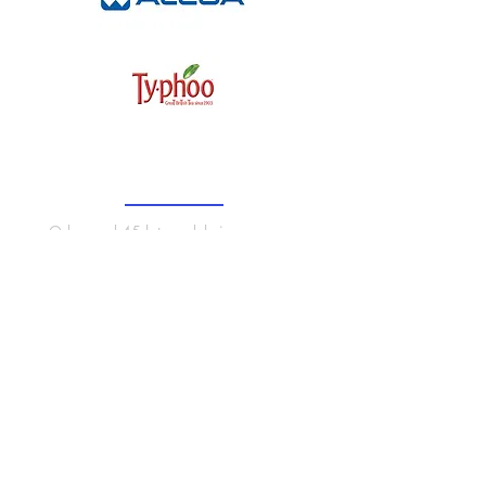
O nas
Od ponad 45 lat produkujemy szereg
produktów związanych z branżą wytłaczania
aluminium, gdzie tkaniny żaroodporne są
niezbędne.
Menu
strony
Dom
O
produktach
Przenośniki taśmowe