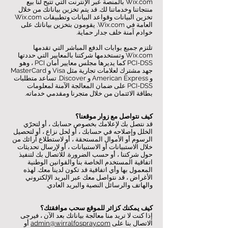
Wix.com بالمنصة عبر الإنترنت التي تتيح لنا بيع
منتجاتنا وخدماتنا لك. قد يتم تخزين بياناتك من خلال
تخزين البيانات وقواعد البيانات وتطبيقات Wix.com
العامة في Wix.com. يقومون بتخزين بياناتك على
خوادم آمنة خلف جدار حماية.
تلتزم جميع بوابات الدفع المباشر التي تقدمها
Wix.com وتستخدمها شركتنا بالمعايير التي حددتها
PCI-DSS كما يديرها مجلس معايير أمان PCI ، وهو
جهد مشترك لعلامات تجارية مثل Visa و MasterCard
و American Express و Discover. تساعد متطلبات
PCI-DSS على ضمان المعالجة الآمنة لمعلومات
بطاقة الائتمان من خلال متجرنا ومقدمي خدماته.
كيف نتواصل مع زوار موقعنا؟
قد نتصل بك لإعلامك بخصوص حسابك ، أو لتحرّي
الخلل وإصلاحه في حسابك ، أو لحل نزاع ، أو لتحصيل
الرسوم أو الأموال المستحقة ، أو لاستطلاع آرائك من
خلال الاستبيانات أو الاستبيانات ، أو لإرسال تحديثات
حول شركتنا ، أو حسب الضرورة. للاتصال بك لتنفيذ
اتفاقية المستخدم الخاصة بنا والقوانين الوطنية
المعمول بها وأي اتفاقية قد تكون لدينا معك. لهذه
الأغراض ، قد نتواصل معك عبر البريد الإلكتروني
والهاتف والرسائل النصية والبريد العادي.
كيف يمكنك كزائر للموقع سحب موافقتك؟
إذا كنت لا تريد منا معالجة بياناتك بعد الآن ، فيرجى
الاتصال بنا على
admin@wirralfospray.com
أو