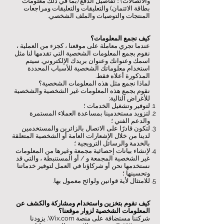
والاتصالات) ؛ تفاصيل الدفع (بما في ذلك معلومات
بطاقة الائتمان) والتعليقات والتعليقات ومراجعات
المنتجات والتوصيات والملف الشخصي.
كيف نجمع المعلومات؟
عندما تجري معاملة على موقعنا ، كجزء من العملية ،
نقوم بجمع المعلومات الشخصية التي تقدمها لنا مثل
اسمك وعنوانك وعنوان بريدك الإلكتروني. سيتم
استخدام معلوماتك الشخصية للأسباب المحددة
المذكورة أعلاه فقط.
لماذا نجمع مثل هذه المعلومات الشخصية؟
نقوم بجمع هذه المعلومات غير الشخصية والشخصية
للأغراض التالية:
لتوفير وتشغيل الخدمات ؛
لتزويد مستخدمينا بمساعدة العملاء المستمرة
والدعم الفني ؛
لتكون قادرًا على الاتصال بالزائرين والمستخدمين
لدينا من خلال الإشعارات العامة أو الشخصية المتعلقة
بالخدمة والرسائل الترويجية ؛
لإنشاء بيانات إحصائية مجمعة وغيرها من المعلومات
غير الشخصية المجمعة و / أو المستنبطة ، والتي قد
نستخدمها نحن أو شركاؤنا في العمل لتوفير خدماتنا
وتحسينها ؛
للامتثال لأية قوانين ولوائح معمول بها.
كيف نقوم بتخزين واستخدام ومشاركة والكشف عن
المعلومات الشخصية لزوار موقعنا؟
شركتنا مستضافة على منصة Wix.com. يزودنا