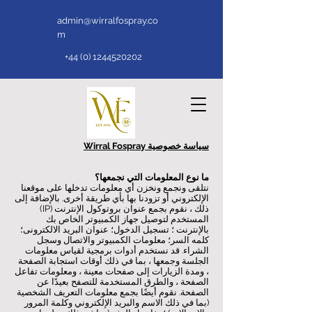
admin@wirralfospray.co
m
+44 (0) 1244520202
سياسة خصوصية Wirral Fospray
ما نوع المعلومات التي نجمعها؟
نتلقى ونجمع ونخزن أي معلومات تدخلها على موقعنا
الإلكتروني أو تزودنا بها بأي طريقة أخرى. بالإضافة إلى
ذلك ، نقوم بجمع عنوان بروتوكول الإنترنت (IP)
المستخدم لتوصيل جهاز الكمبيوتر الخاص بك
بالإنترنت ؛ تسجيل الدخول؛ عنوان البريد الالكترونى؛
كلمه السر؛ معلومات الكمبيوتر والاتصال وسجل
الشراء. قد نستخدم أدوات برمجية لقياس معلومات
الجلسة وجمعها ، بما في ذلك أوقات استجابة الصفحة
، ومدة الزيارات إلى صفحات معينة ، ومعلومات تفاعل
الصفحة ، والطرق المستخدمة للتصفح بعيدًا عن
الصفحة. نقوم أيضًا بجمع معلومات التعريف الشخصية
(بما في ذلك الاسم والبريد الإلكتروني وكلمة المرور