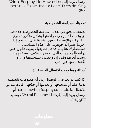
إرسال بريد إلى: Wirral Fospray Ltd. Hawarden
Industrial Estate، Manor Lane، Deeside، CH5
3PZ.
تحديثات سياسة الخصوصية
نحتفظ بالحق في تعديل سياسة الخصوصية هذه في
أي وقت ، لذا يرجى مراجعتها بشكل متكرر. تسري
التغييرات والإيضاحات فور نشرها على الموقع. إذا
أجرينا تغييرات جوهرية على هذه السياسة ،
فسنخطرك هنا بأنه قد تم تحديثها ، بحيث تكون على
دراية بالمعلومات التي نجمعها ، وكيف نستخدمها ،
وتحت أي ظروف ، إن وجدت ، نستخدمها و / أو
نكشف عنها هو - هي.
أسئلة ومعلومات الاتصال الخاصة بك
إذا كنت ترغب في: الوصول إلى أي معلومات شخصية
لدينا عنك أو تصحيحها أو تعديلها أو حذفها ، فأنت مدعو
للاتصال بنا على
admin@wirralfospray.com
أو
إرسال بريد إلينا إلى: Wirral Fospray Ltd. ديسايد ،
CH5 3PZ.
معلومات
عنا