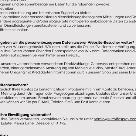
ezogenen Daten?
ogenen und personenbezogenen Daten für die folgenden Zwecke:
etreiben;
denunterstützung und technischen Support zu bieten;
llgemeinen oder personalisierten dienstleistungsbezogenen Mitteilungen und W
andere aggregierte und/oder abgeleitete nicht-personenbezogene Daten zu erstel
 Dienstleistungen bereitzustellen und zu verbessern;
ften einzuhalten.
d geben wir die personenbezogenen Daten unserer Website-Besucher weiter?
rm von Wix.com gehostet. Wix.com stellt uns die Online-Plattform zur Verfügung,
ufen. Ihre Daten können über den Datenspeicher von Wix.com, Datenbanken und
aten auf sicheren Servern hinter einer Firewall.
n unserem Unternehmen verwendeten Direktzahlungs-Gateways entsprechen den 
werden, einer gemeinsamen Anstrengung von Marken wie Visa, MasterCard, Ameri
cheren Umgang mit Kreditkarteninformationen durch unseren Shop und seine Dien
eitenbesuchern?
züglich Ihres Kontos zu benachrichtigen, Probleme mit Ihrem Konto zu beheben, e
re Meinung durch Umfragen oder Fragebögen abzufragen, Updates über unser U
kontaktieren, um unsere Benutzervereinbarung, geltende nationale Gesetze und all
n können wir Sie per E-Mail, Telefon, SMS und Post kontaktieren.
Ihre Einwilligung widerrufen?
hre Daten verarbeiten, kontaktieren Sie uns bitte unter
admin@wirralfospray.co
l Estate, Manor Lane, Deeside, CH5 3PZ.