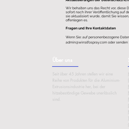
Aktualisierungen der Datenschutzricht
Wir behalten uns das Recht vor, diese 
sofort nach ihrer Veröffentlichung auf
sie aktualisiert wurde, damit Sie wis
offenlegen es.
Fragen und Ihre Kontaktdaten
Wenn Sie: auf personenbezogene Daten, 
admin@wirralfospray.com
oder senden S
Über uns
Seit über 45 Jahren stellen wir eine
Reihe von Produkten für die Aluminium-
Extrusionsindustrie her, bei der
hitzebeständige Gewebe unerlässlich
sind.