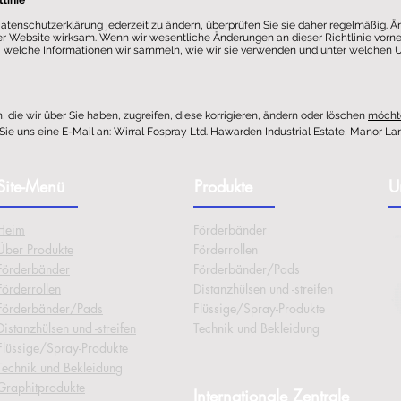
linie
Datenschutzerklärung jederzeit zu ändern, überprüfen Sie sie daher regelmäßig.
 der Website wirksam. Wenn wir wesentliche Änderungen an dieser Richtlinie vorne
sen, welche Informationen wir sammeln, wie wir sie verwenden und unter welche
die wir über Sie haben, zugreifen, diese korrigieren, ändern oder löschen
möcht
ie uns eine E-Mail an: Wirral Fospray Ltd. Hawarden Industrial Estate, Manor La
Site-Menü
Produkte
U
Heim
Förderbänder
Über
Produkte
Förderrollen
Förderbänder
Förderbänder/Pads
Förderrollen
Distanzhülsen und -streifen
Förderbänder/Pads
Flüssige/Spray-Produkte
Distanzhülsen und -streifen
Technik und Bekleidung
Flüssige/Spray-Produkte
Technik und Bekleidung
Graphitprodukte
Internationale Zentrale