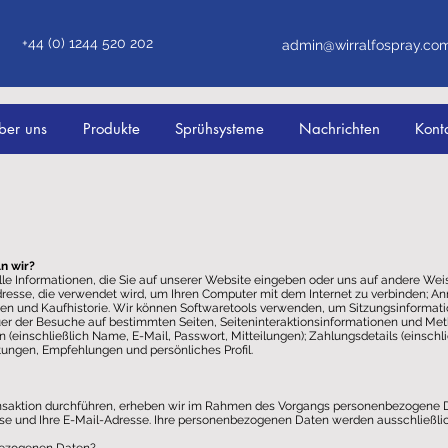
+44 (0) 1244 520 202
admin@wirralfospray.co
ber uns
Produkte
Sprühsysteme
Nachrichten
Kont
n wir?
le Informationen, die Sie auf unserer Website eingeben oder uns auf andere Weis
-Adresse, die verwendet wird, um Ihren Computer mit dem Internet zu verbinden; 
en und Kaufhistorie. Wir können Softwaretools verwenden, um Sitzungsinforma
uer der Besuche auf bestimmten Seiten, Seiteninteraktionsinformationen und Met
einschließlich Name, E-Mail, Passwort, Mitteilungen); Zahlungsdetails (einschli
ngen, Empfehlungen und persönliches Profil.
nsaktion durchführen, erheben wir im Rahmen des Vorgangs personenbezogene Dat
sse und Ihre E-Mail-Adresse. Ihre personenbezogenen Daten werden ausschließ