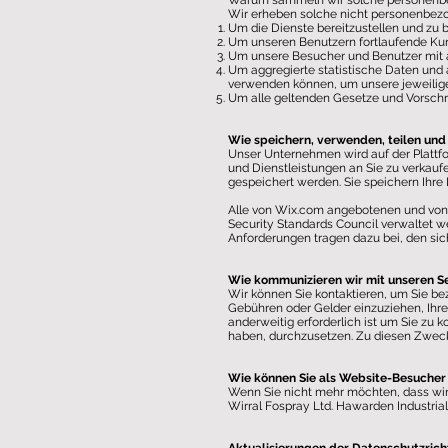
Warum sammeln wir solche personenb
Wir erheben solche nicht personenbez
Um die Dienste bereitzustellen und zu b
Um unseren Benutzern fortlaufende Kun
Um unsere Besucher und Benutzer mit a
Um aggregierte statistische Daten und 
verwenden können, um unsere jeweiligen
Um alle geltenden Gesetze und Vorschri
Wie speichern, verwenden, teilen un
Unser Unternehmen wird auf der Plattfo
und Dienstleistungen an Sie zu verka
gespeichert werden. Sie speichern Ihre D
Alle von Wix.com angebotenen und vo
Security Standards Council verwaltet 
Anforderungen tragen dazu bei, den si
Wie kommunizieren wir mit unseren S
Wir können Sie kontaktieren, um Sie be
Gebühren oder Gelder einzuziehen, Ih
anderweitig erforderlich ist um Sie zu 
haben, durchzusetzen. Zu diesen Zwecke
Wie können Sie als Website-Besucher 
Wenn Sie nicht mehr möchten, dass wir I
Wirral Fospray Ltd. Hawarden Industria