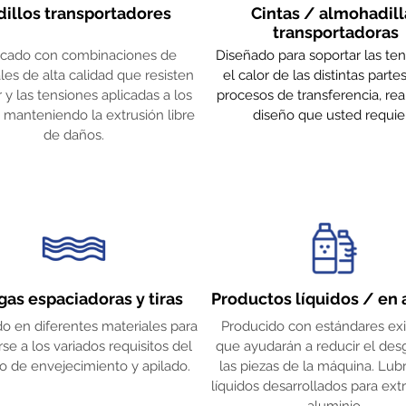
illos transportadores
Cintas / almohadill
transportadoras
icado con combinaciones de
Diseñado para soportar las ten
les de alta calidad que resisten
el calor de las distintas parte
r y las tensiones aplicadas a los
procesos de transferencia, rea
s, manteniendo la extrusión libre
diseño que usted requie
de daños.
as espaciadoras y tiras
Productos líquidos / en 
do en diferentes materiales para
Producido con estándares ex
se a los variados requisitos del
que ayudarán a reducir el des
o de envejecimiento y apilado.
las piezas de la máquina. Lub
líquidos desarrollados para ext