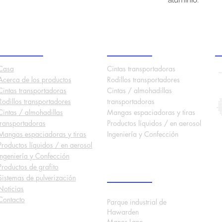
aluminio.
Menú del sitio
Productos
N
Casa
Cintas transportadoras
Acerca de los
productos
Rodillos transportadores
Cintas transportadoras
Cintas / almohadillas
Rodillos transportadores
transportadoras
Cintas / almohadillas
Mangas espaciadoras y tiras
transportadoras
Productos líquidos / en aerosol
Mangas espaciadoras y tiras
Ingeniería y Confección
Productos líquidos / en aerosol
Ingeniería y Confección
Productos de grafito
Sede Internacional
Sistemas de pulverización
Noticias
Contacto
Parque industrial de
Hawarden
Manor Lane