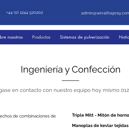
+44 (0) 1244 520202
admin@wirralfospray.co
bre nosotros
Productos
Sistemas de pulverización
Notic
Ingeniería y Confección
gase en contacto con nuestro equipo hoy mismo 01
Triple Mitt - Mitón de horno
 hechos de combinaciones de
Manoplas de kevlar tejidas