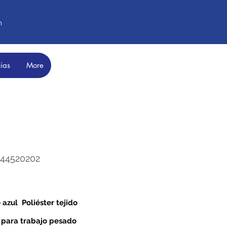
m
ias
More
244520202
 azul
Poliéster tejido
 para trabajo pesado